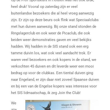
Op de Prof Sportbeurs in Houten was het ook druk,
heel druk! Vooral op zaterdag zijn er veel
buitenlandse bezoekers die al heel vroeg aanwezig
zijn. Er zijn op deze beurs ook flink wat Speciaalclubs
met hun duiven aanwezig. Bij onze stand stonden de
Ringslagerclub en ook weer de Picaclub, die ook
beiden weer demonstraties gaven en veel bekijks
hadden. Wij hadden in de SIS stand ook een erg
tamme duivin los, wat ook veel aandacht trok. Er
waren veel bezoekers en ook kopers in de stand, we
verkochten 45 duiven en dit leverde weer een mooi
bedrag op voor de clubkas. Een tiental duiven ging
naar Engeland, er zijn daar niet zoveel Spaanse duiven
en bij een van de Engelse kopers was interesse voor
het SIS lidmaatschap, ik zeg Join the Club!
We
zijn