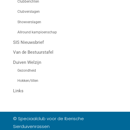
Clubberichten
Clubverslagen
Showverslagen
Allround kampioenschap
SIS Nieuwsbrief
Van de Bestuurstafel
Duiven Welzijn
Gezondheid
Hokken/tillen
Links
© Speciaalclub voor de Iberische
Sierduivenrassen